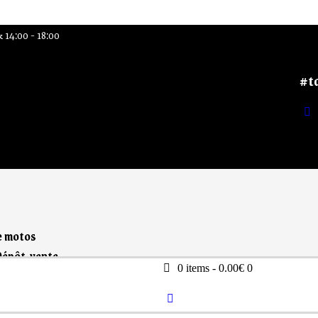
& 14:00 - 18:00
#t
e motos
Dépôt-vente
0 items
-
0.00€
0