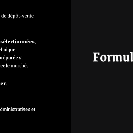
e de dépôt-vente
 sélectionnées
,
echnique.
Formul
 préparée si
vec le marché.
ler
.
dministratives et