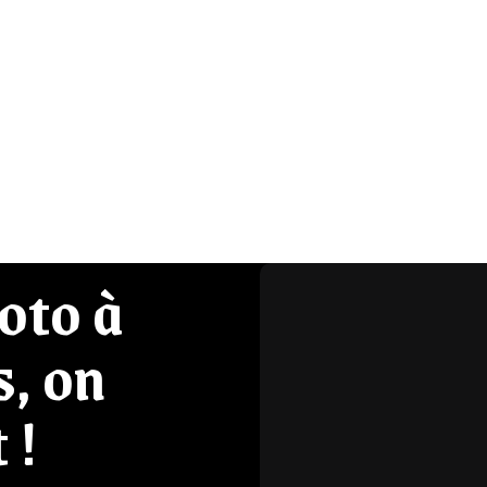
oto à
s, on
 !