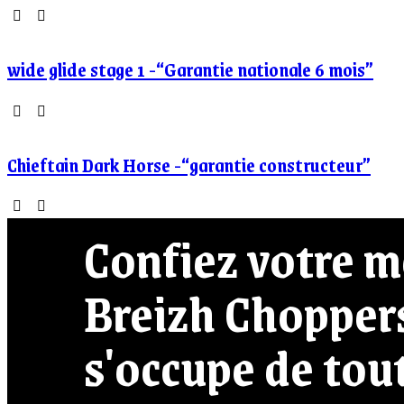
wide glide stage 1 -“Garantie nationale 6 mois”
Chieftain Dark Horse -“garantie constructeur”
Confiez votre m
Breizh Chopper
s'occupe de tout