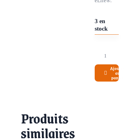
eLife®.
3 en
stock
Ajouter
au
panier
Produits
similaires