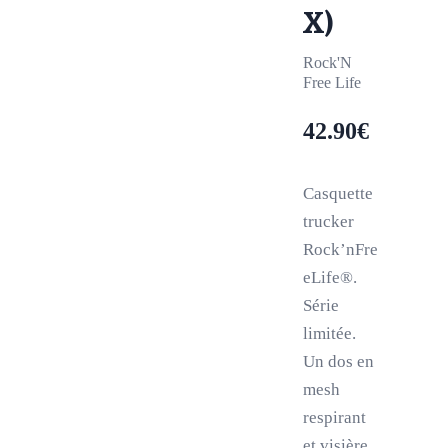
X)
Rock'N
Free Life
42.90
€
Casquette
trucker
Rock’nFre
eLife®.
Série
limitée.
Un dos en
mesh
respirant
et visière