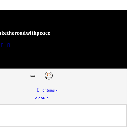
aketheroadwithpeace
0 items
-
0.00€
0