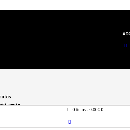
#t
motos
pôt-vente
0 items
-
0.00€
0