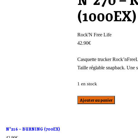
(1000EX)
Rock'N Free Life
42.90
€
Casquette trucker Rock’nFreeLi
Taille réglable snapback. Une s
1 en stock
Ajouter au panier
N°216 – BURNING (700EX)
42.90
€