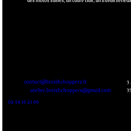
des motos saines, un cadre clair, un travail sérieux
#taketheroadwith
Contact
A
Shop:
contact@breizhchoppers.fr
3
3
Atelier :
atelier.breizhchoppers@gmail.com
02 59 16 21 66