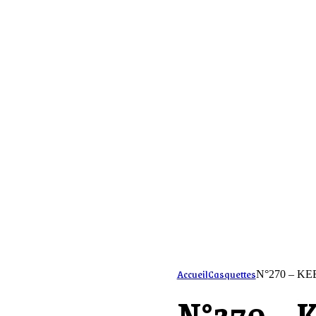
s
Accueil
Casquettes
N°270 – KE
N°270 – 