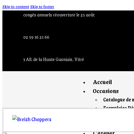
Skip to content
Skip to footer
congés annuels réouverture le 25 août
02 59 16 21 66
3 All. de la Haute Gasniais, Vitré
Accueil
Occasions
Catalogue de 
Formulaire Dé
Le shop
L’atelier