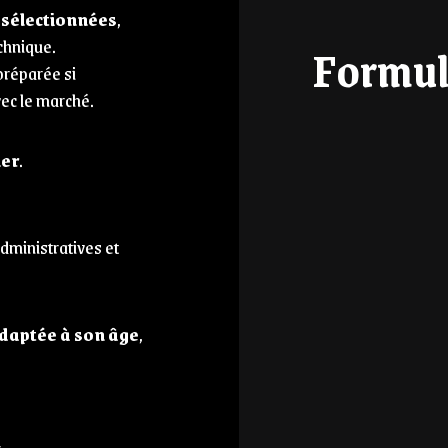
 sélectionnées
,
echnique.
Formul
 préparée si
vec le marché.
ler
.
dministratives et
daptée à son âge
,