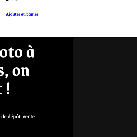
Ajouter au panier
oto à
s, on
 !
e de dépôt-vente