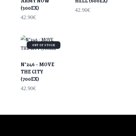
ARMY NOW
HELL (600EX)
(300EX)
42.90
€
42.90
€
OUT OF STOCK
N°246 – MOVE
THE CITY
(700EX)
42.90
€