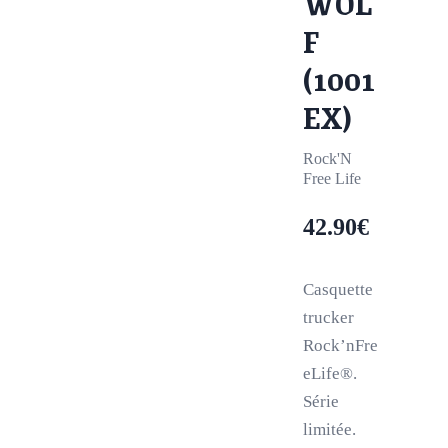
WOL
F
(1001
EX)
Rock'N
Free Life
42.90
€
Casquette
trucker
Rock’nFre
eLife®.
Série
limitée.