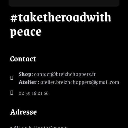
#taketheroadwith
peace
Contact
Shop:
contact@breizhchoppers.fr
Atelier :
atelier.breizhchoppers@gmail.com
02 59 16 21 66
Adresse
3 All. de la Haute Gasniais