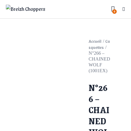
0
Accueil
Ca
squettes
N°266 –
CHAINED
WOLF
(1001EX)
N°26
6 –
CHAI
NED