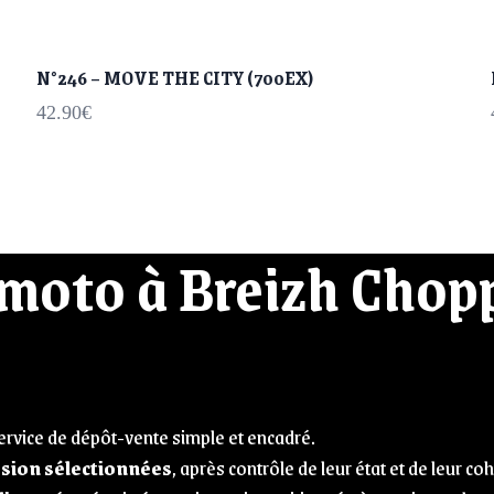
N°246 – MOVE THE CITY (700EX)
42.90
€
 moto à Breizh Chopp
rvice de dépôt-vente simple et encadré.
sion sélectionnées
, après contrôle de leur état et de leur c