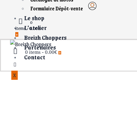
Formulaire Dépôt-vente
Le shop
0
L’atelier
items
-
0.00€
0
Breizh Choppers
Partenaires
0 items
-
0.00€
0
Contact
X