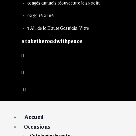
congés annuels réouverture le 25 août
02 59 16 21 66
3 All. de la Haute Gasniais, Vitré
#taketheroadwithpeace
Accueil
Occasions
Catalogue de motos