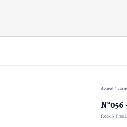
Accueil
Casq
N°056
Rock'N Free L