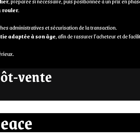
lier
, préparée si nécessaire, puis positionnée à un prix en phas
à rouler
.
hes administratives et sécurisation de la transaction.
tie adaptée à son âge
, afin de rassurer l’acheteur et de facili
érieux.
pôt-vente
eace