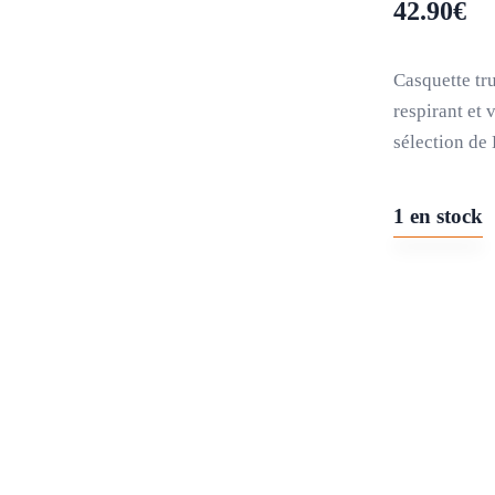
42.90
€
Casquette tr
respirant et 
sélection de
1 en stock
quantité
de
N°056
-
BLUE
BETY
(400EX)