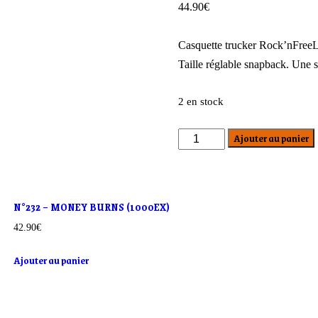
44.90
€
Casquette trucker Rock’nFreeLi
Taille réglable snapback. Une s
2 en stock
Ajouter au panier
quantité
de
BEST
OF
N°232 – MONEY BURNS (1000EX)
YOU
42.90
€
RFL
DESIGN
Ajouter au panier
(700EX)