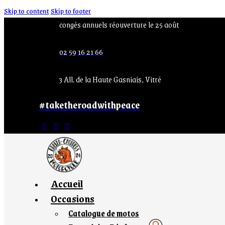
Skip to content
Skip to footer
congés annuels réouverture le 25 août
02 59 16 21 66
3 All. de la Haute Gasniais, Vitré
#taketheroadwithpeace
Accueil
Occasions
Catalogue de motos