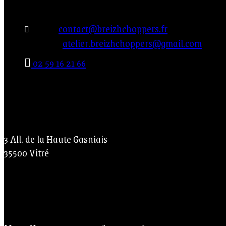
Shop:
contact@breizhchoppers.fr
Atelier :
atelier.breizhchoppers@gmail.com
02 59 16 21 66
Adresse
3 All. de la Haute Gasniais
35500 Vitré
Visiter le shop