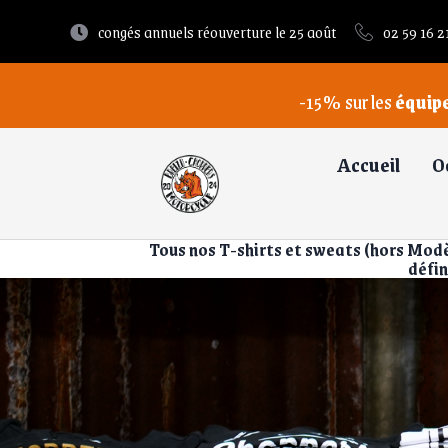
congés annuels réouverture le 25 août
02 59 16 2
-15% sur les
équip
Accueil
O
Tous nos T-shirts et sweats (hors Modèle
défin