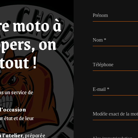
re moto à
Prénom
pers, on
Nom
*
tout !
Téléphone
E-mail
*
s un service de
d’occasion
Modèle exact de la mo
r état et de leur
 l’atelier
, préparée