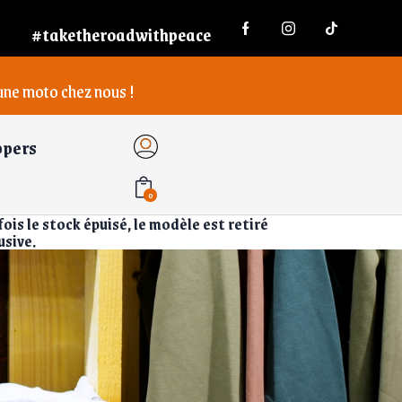
#taketheroadwithpeace
’une moto chez nous !
ppers
0
ois le stock épuisé, le modèle est retiré
usive.