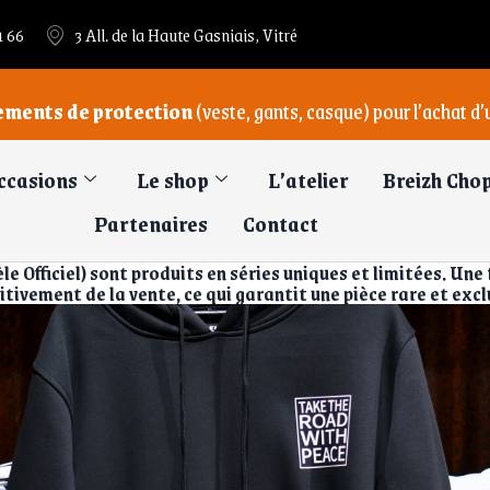
1 66
3 All. de la Haute Gasniais, Vitré
ements de protection
(veste, gants, casque) pour l’achat d
ccasions
Le shop
L’atelier
Breizh Cho
Partenaires
Contact
 Officiel) sont produits en séries uniques et limitées. Une f
itivement de la vente, ce qui garantit une pièce rare et excl