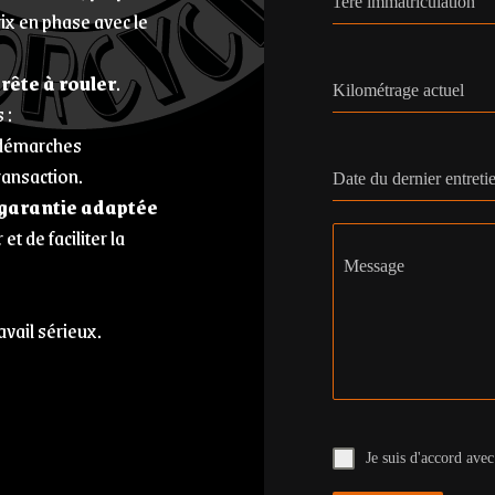
1ère immatriculation
rix en phase avec le
prête à rouler
.
Kilométrage actuel
 :
, démarches
ransaction.
Date du dernier entreti
garantie adaptée
et de faciliter la
Message
avail sérieux.
Je suis d'accord avec